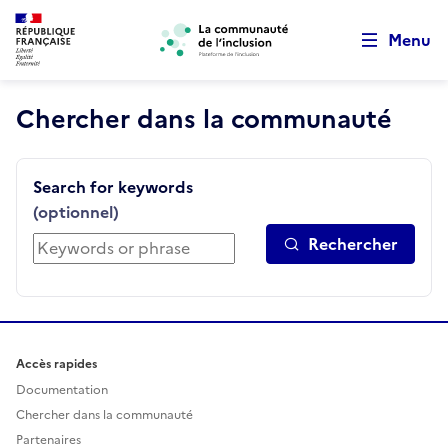
Retour au début de la page
Aller au menu principal
Panneau de gestion des cookies
Aller au contenu principal
Menu
Chercher dans la communauté
Search for keywords
(optionnel)
Rechercher
Accès rapides
Documentation
Chercher dans la communauté
Partenaires